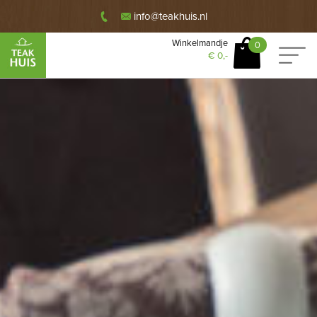
info@teakhuis.nl
Winkelmandje
0
€
0,-