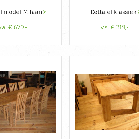
el model Milaan
Eettafel klassiek
€ 679,-
€ 319,-
v.a.
v.a.