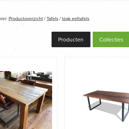
hier:
Productoverzicht
/
Tafels
/
teak eettafels
Producten
Collecties