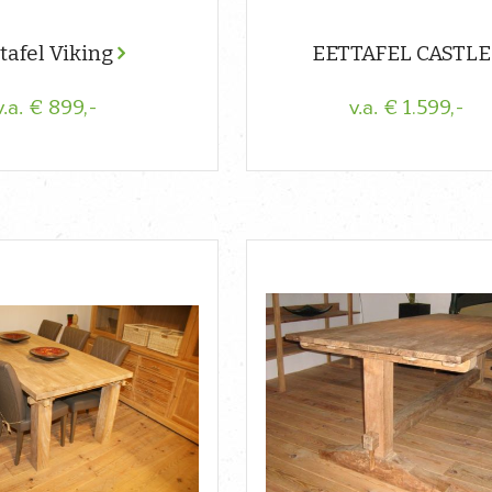
tafel Viking
EETTAFEL CASTL
€ 899,-
€ 1.599,-
v.a.
v.a.