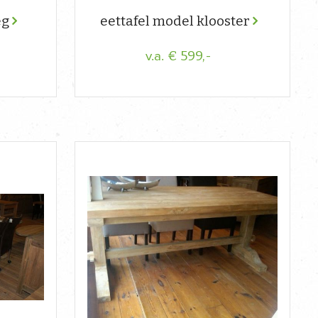
eg
eettafel model klooster
€ 599,-
v.a.