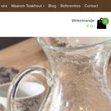
 ons
Waarom Teakhout
Blog
Referenties
Contact
Winkelmandje
0
€
0,-