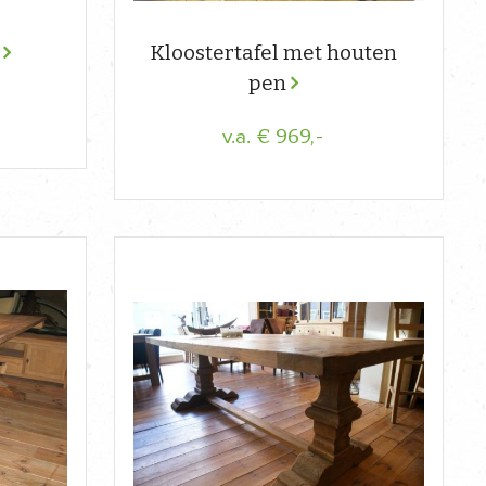
E
Kloostertafel met houten
pen
€ 969,-
v.a.