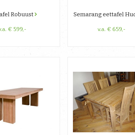
afel Robuust
Semarang eettafel H
€ 599,-
€ 659,-
v.a.
v.a.