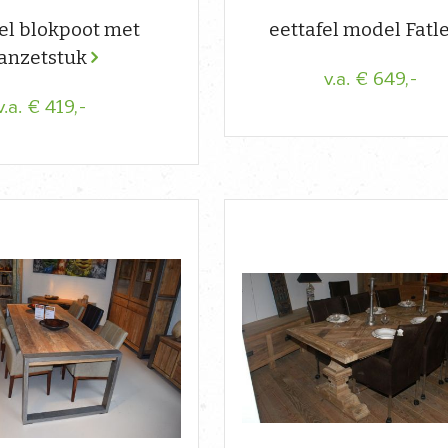
el blokpoot met
eettafel model Fatl
anzetstuk
€ 649,-
v.a.
€ 419,-
v.a.