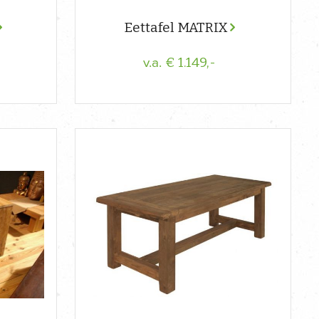
Eettafel MATRIX
€ 1.149,-
v.a.