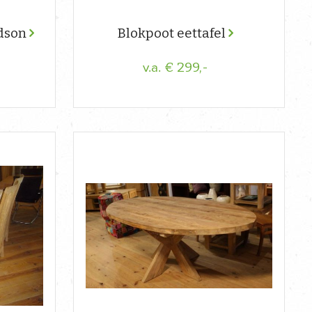
udson
Blokpoot eettafel
€ 299,-
v.a.