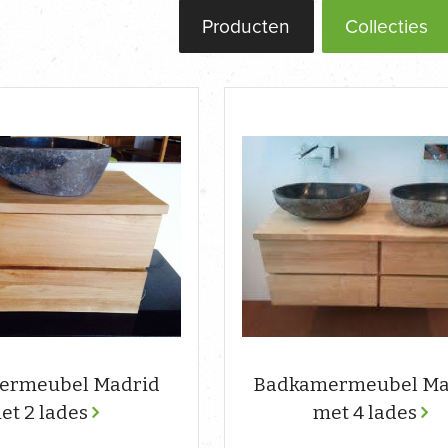
Producten
Collecties
ermeubel Madrid
Badkamermeubel Ma
et 2 lades
met 4 lades