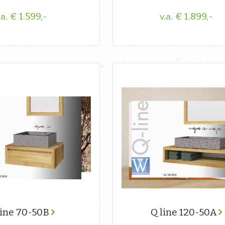
€ 1.599,-
€ 1.899,-
.a.
v.a.
line 70-50B
Q line 120-50A