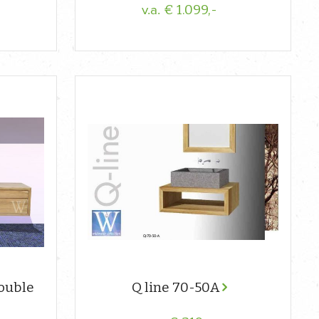
€ 1.099,-
v.a.
ouble
Q line 70-50A