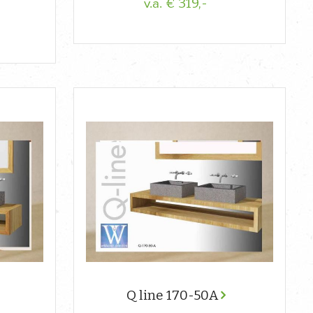
€ 319,-
v.a.
Q line 170-50A