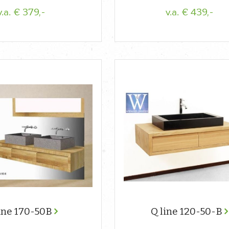
€ 379,-
€ 439,-
v.a.
v.a.
ine 170-50B
Q line 120-50-B