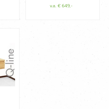
€ 649,-
v.a.