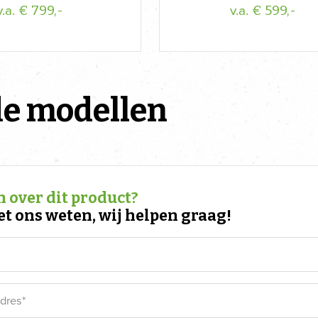
€ 799,-
€ 599,-
v.a.
v.a.
e modellen
 over dit product?
et ons weten, wij helpen graag!