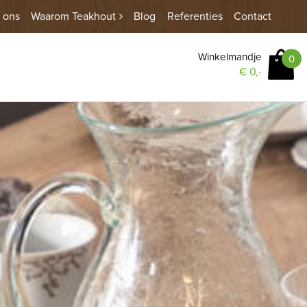
 ons
Waarom Teakhout
Blog
Referenties
Contact
Winkelmandje
0
€
0,-