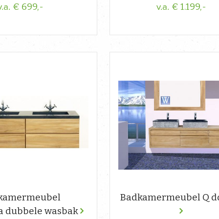
€ 699,-
€ 1.199,-
v.a.
v.a.
kamermeubel
Badkamermeubel Q d
a dubbele wasbak