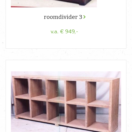
roomdivider 3
€ 949,-
v.a.