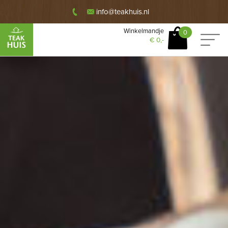
info@teakhuis.nl
Winkelmandje
0
€
0,-