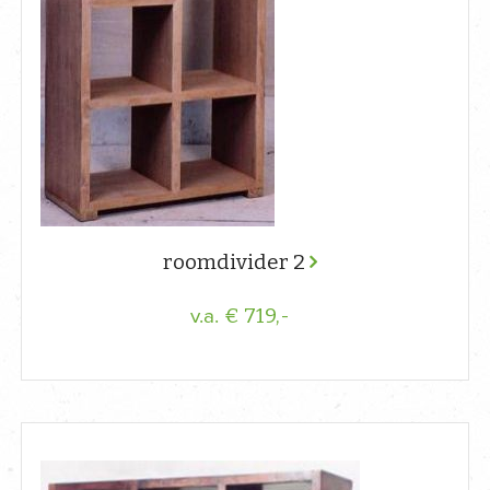
roomdivider 2
€ 719,-
v.a.