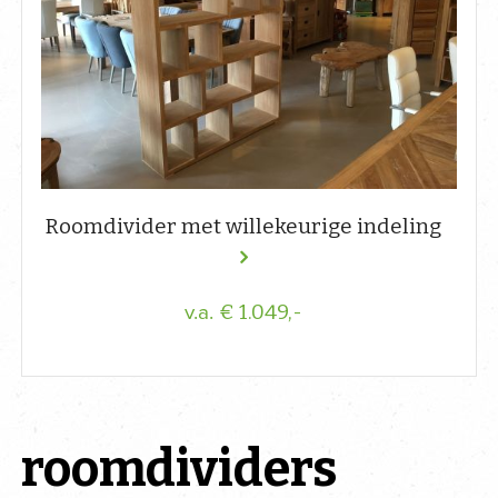
Roomdivider met willekeurige indeling
€ 1.049,-
v.a.
roomdividers