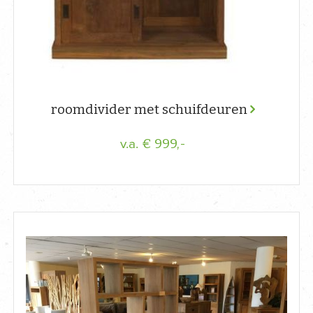
roomdivider met schuifdeuren
€ 999,-
v.a.