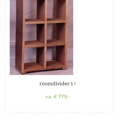
roomdivider 1
€ 779,-
v.a.