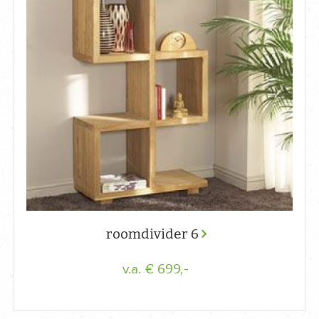
roomdivider 6
€ 699,-
v.a.