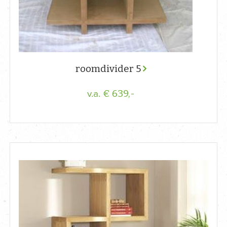
roomdivider 5
€ 639,-
v.a.