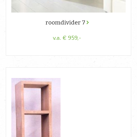
roomdivider 7
€ 959,-
v.a.