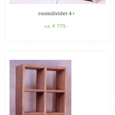
roomdivider 4
€ 779,-
v.a.