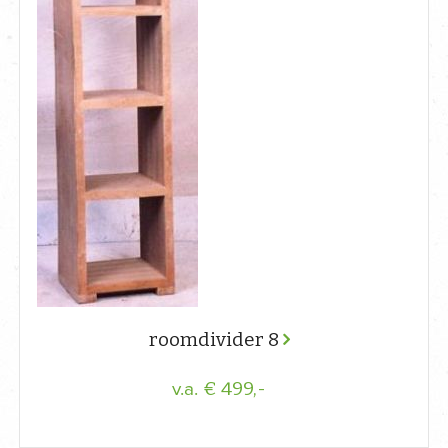
roomdivider 8
€ 499,-
v.a.