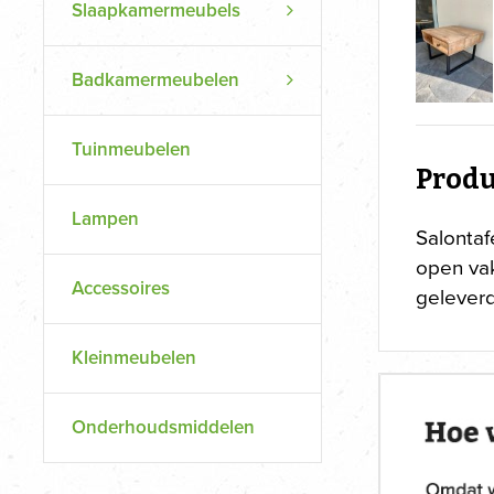
Slaapkamermeubels
Badkamermeubelen
Tuinmeubelen
Produ
Lampen
Salonta
open vak
Accessoires
geleverd
Kleinmeubelen
Onderhoudsmiddelen