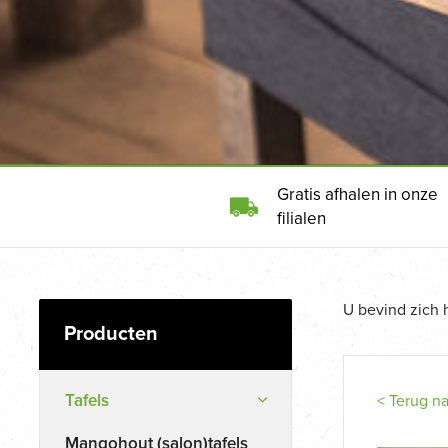
Gratis afhalen in onze
filialen
U bevind zich 
Tafels
< Terug n
Mangohout (salon)tafels