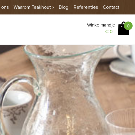
 ons
Waarom Teakhout
Blog
Referenties
Contact
Winkelmandje
0
€
0,-