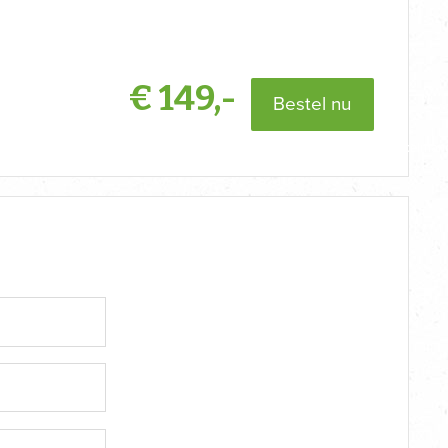
€
149,-
Bestel nu