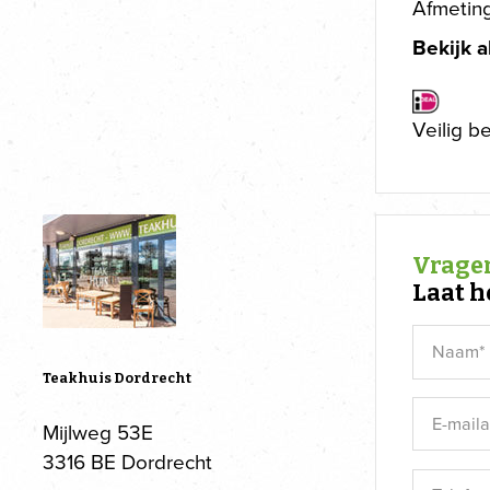
Afmetin
Bekijk a
Veilig b
Vragen
Laat h
Teakhuis Dordrecht
Mijlweg 53E
3316 BE Dordrecht