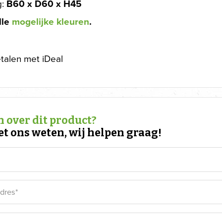
g:
B60 x D60 x H45
lle
mogelijke kleuren
.
etalen met iDeal
 over dit product?
et ons weten, wij helpen graag!