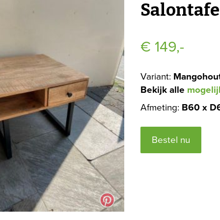
Salontafe
€
149,-
Variant:
Mangohout
Bekijk alle
mogelij
Afmeting:
B60 x D
Bestel nu