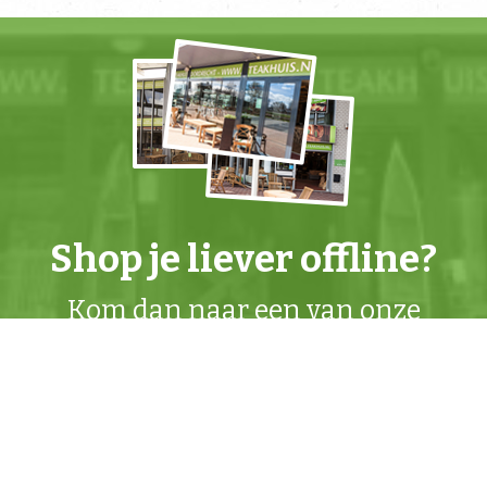
Shop je liever offline?
Kom dan naar een van onze
winkels
.
Actiemailing
Mis geen Teakhuis
actie
meer en ontvang