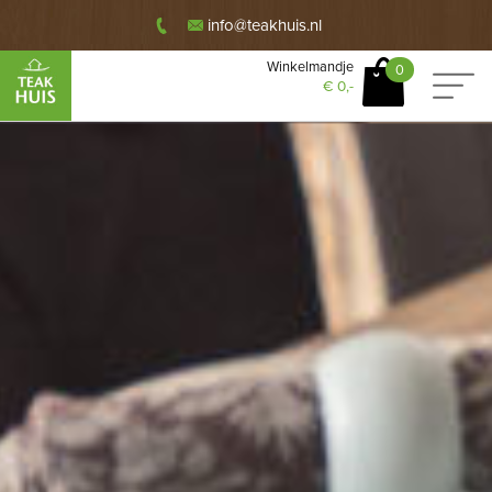
info@teakhuis.nl
Winkelmandje
0
€
0,-