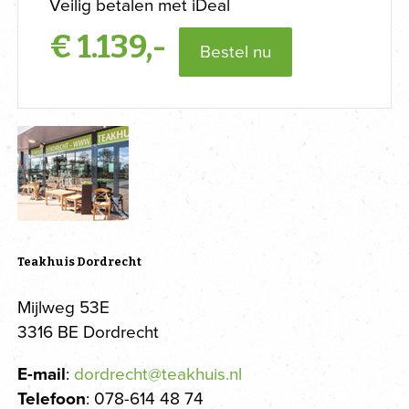
Veilig betalen met iDeal
€
1.139,-
Bestel nu
Teakhuis Dordrecht
Mijlweg 53E
3316 BE Dordrecht
E-mail
:
dordrecht@teakhuis.nl
Telefoon
: 078-614 48 74