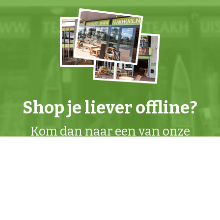
Shop je liever offline?
Kom dan naar een van onze
winkels
.
Actiemailing
Mis geen Teakhuis
actie
meer en ontvang
prachtige
nieuwe meubels
als eerste! Schrijf je in
+