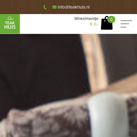
info@teakhuis.nl
Winkelmandje
0
€
0,-