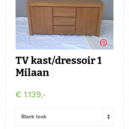
TV kast/dressoir 1
Milaan
€
1.139,-