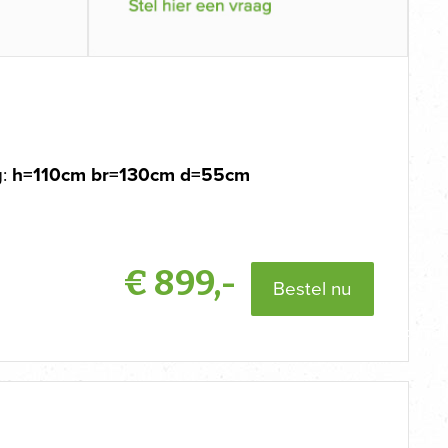
g:
h=110cm br=130cm d=55cm
€
899,-
Bestel nu