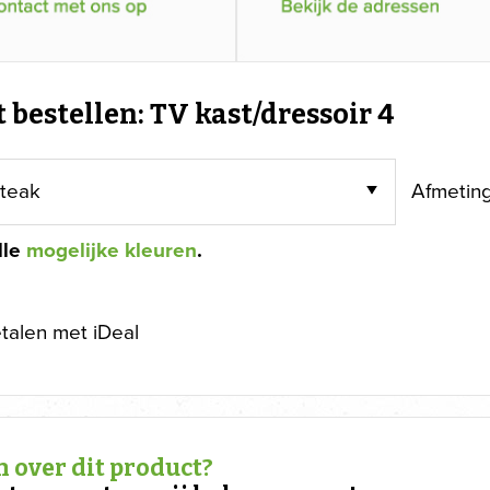
t bestellen: TV kast/dressoir 4
Afmetin
lle
mogelijke kleuren
.
etalen met iDeal
 over dit product?