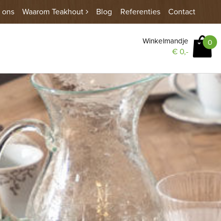
 ons
Waarom Teakhout
Blog
Referenties
Contact
Winkelmandje
0
€
0,-