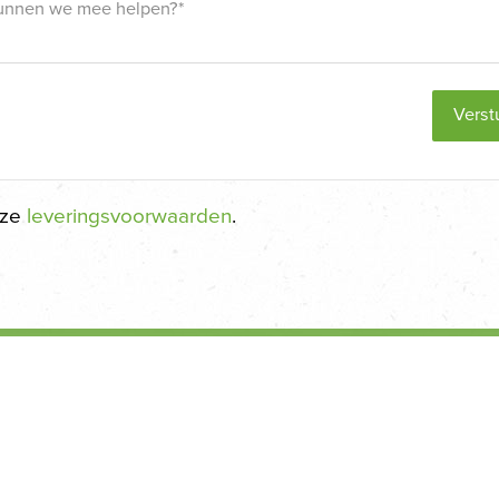
Verst
nze
leveringsvoorwaarden
.
Shop je liever offline?
Kom dan naar een van onze winkel