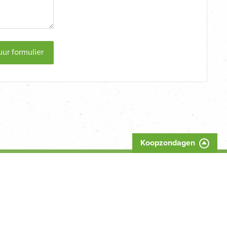
uur formulier
Koopzondagen
s
.