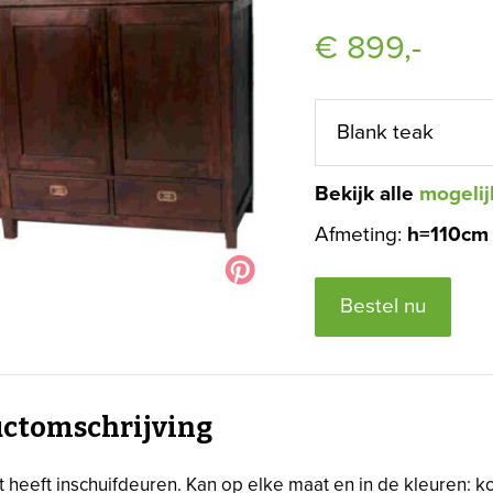
€
899,-
Bekijk alle
mogelij
Afmeting:
h=110cm
Bestel nu
ctomschrijving
 heeft inschuifdeuren. Kan op elke maat en in de kleuren: k