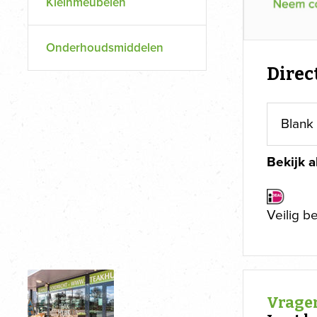
Kleinmeubelen
Onderhoudsmiddelen
Direc
Bekijk a
Veilig b
Vragen