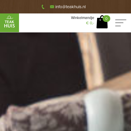
info@teakhuis.nl
Winkelmandje
0
€
0,-