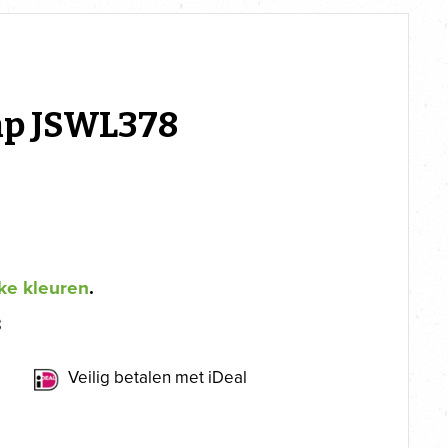
p JSWL378
ke kleuren
.
8
Veilig betalen met iDeal