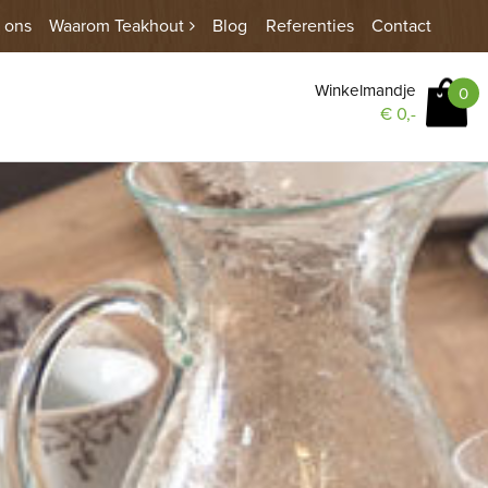
 ons
Waarom Teakhout
Blog
Referenties
Contact
Winkelmandje
0
€
0,-