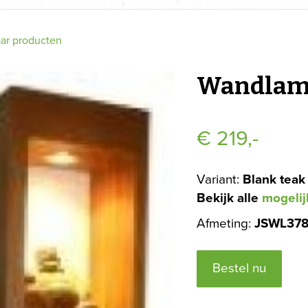
aar producten
Wandlam
€
219,-
Variant:
Blank teak
Bekijk alle
mogelij
Afmeting:
JSWL37
Bestel nu