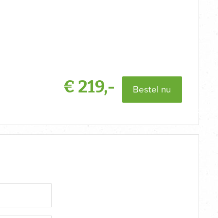
€
219,-
Bestel nu