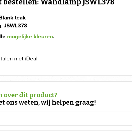
t bestellen: Wandlamp JSWL378
Blank teak
g:
JSWL378
lle
mogelijke kleuren
.
etalen met iDeal
 over dit product?
et ons weten, wij helpen graag!