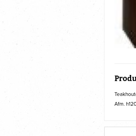
Produ
Teakhoute
Afm. h120