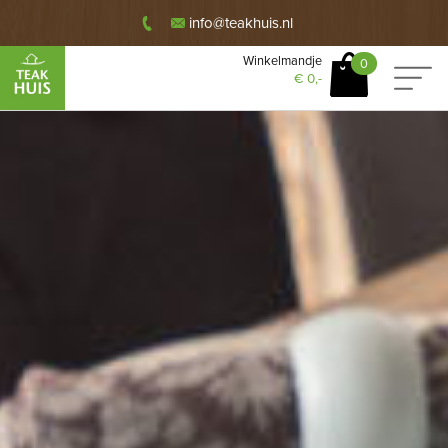
info@teakhuis.nl
Winkelmandje
0
€
0,-