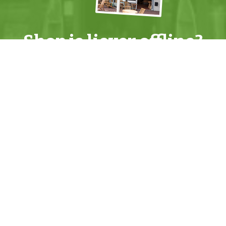
Shop je liever offline?
Kom dan naar een van onze
winkels
.
Actiemailing
+
Mis geen Teakhuis
actie
meer en ontvang
prachtige
nieuwe meubels
als eerste! Schrijf je in
voor de
Teakhuis actiemailing
.