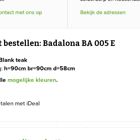
t bestellen: Badalona BA 005 E
Blank teak
g:
h=90cm br=90cm d=58cm
lle
mogelijke kleuren
.
etalen met iDeal