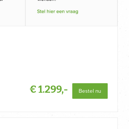
€
1.299,-
Bestel nu