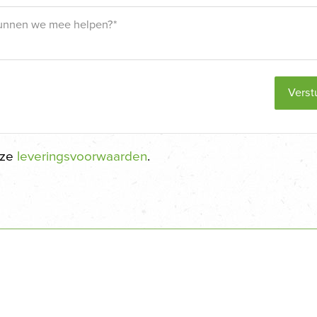
Verst
nze
leveringsvoorwaarden
.
Shop je liever offline?