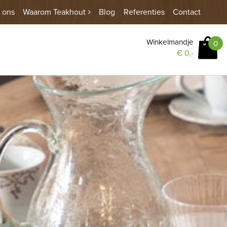
 ons
Waarom Teakhout
Blog
Referenties
Contact
Winkelmandje
0
€
0,-