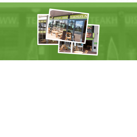
Shop je liever offline?
Kom dan naar een van onze
winkels
.
+
Actiemailing
Mis geen Teakhuis
actie
meer en ontvang
prachtige
nieuwe meubels
als eerste! Schrijf je in