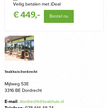
Veilig betalen met iDeal
€
449,-
Bestel nu
Teakhuis Dordrecht
Mijlweg 53E
3316 BE Dordrecht
E-mail
:
dordrecht@teakhuis.nl
Telefoon
: 078-614 48 74