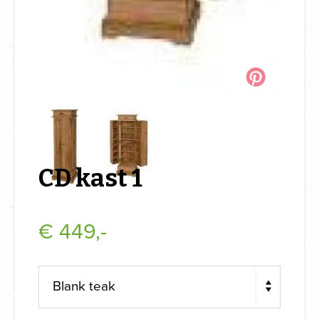
CD kast 1
€
449,-