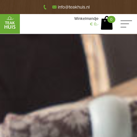
info@teakhuis.nl
Winkelmandje
0
€
0,-