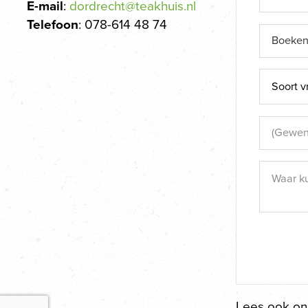
E-mail
:
dordrecht@teakhuis.nl
Telefoon
: 078-614 48 74
Lees ook o