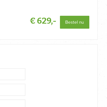
€
629,-
Bestel nu