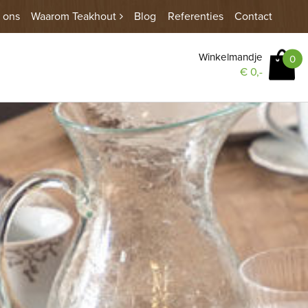
 ons
Waarom Teakhout
Blog
Referenties
Contact
Winkelmandje
0
€
0,-