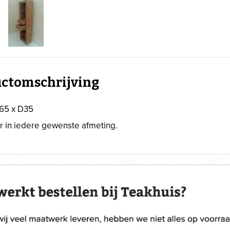
ctomschrijving
65 x D35
r in iedere gewenste afmeting.