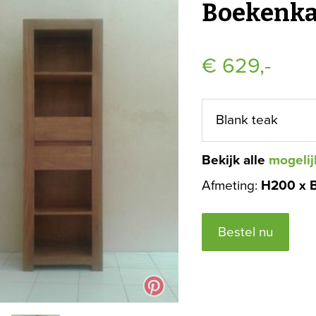
Boekenka
€
629,-
Bekijk alle
mogelij
Afmeting:
H200 x 
Bestel nu