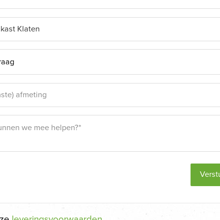
Verst
nze
leveringsvoorwaarden
.