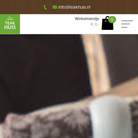
info@teakhuis.nl
Winkelmandje
0
€
0,-