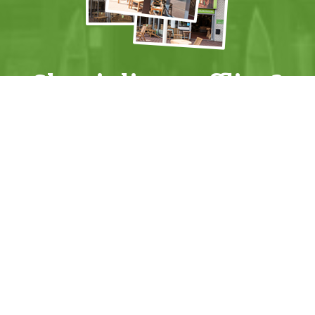
Shop je liever offline?
Kom dan naar een van onze
winkels
.
+
Actiemailing
Mis geen Teakhuis
actie
meer en ontvang
prachtige
nieuwe meubels
als eerste! Schrijf je in
voor de
Teakhuis actiemailing
.