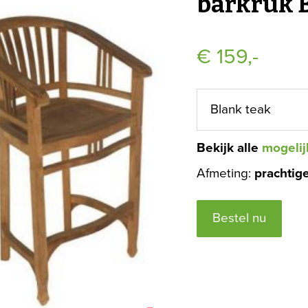
barkruk 
€
159,-
Bekijk alle
mogelij
Afmeting:
prachtig
Bestel nu