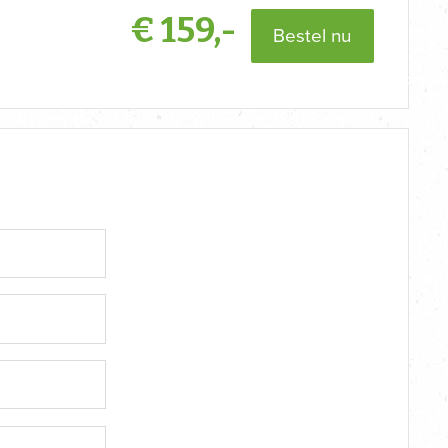
€
159,-
Bestel nu