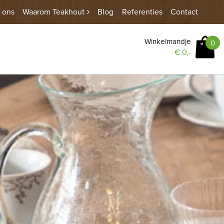
 ons
Waarom Teakhout
Blog
Referenties
Contact
Winkelmandje
0
€
0,-