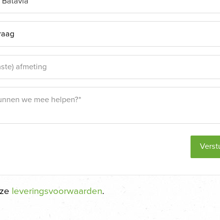
Verst
nze
leveringsvoorwaarden
.