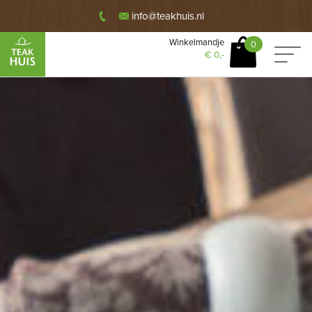
info@teakhuis.nl
Winkelmandje
0
€
0,-