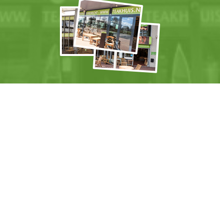
Shop je liever offline?
Kom dan naar een van onze
winkels
.
+
Actiemailing
Mis geen Teakhuis
actie
meer en ontvang
prachtige
nieuwe meubels
als eerste! Schrijf je in
voor de
Teakhuis actiemailing
.