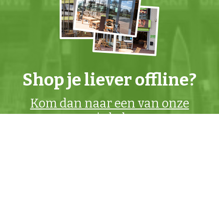
Shop je liever offline?
Kom dan naar een van onze
winkels
.
Actiemailing
Mis geen Teakhuis
actie
meer en ontvang
prachtige
nieuwe meubels
als eerste! Schrijf je in
+
voor de
Teakhuis actiemailing
.