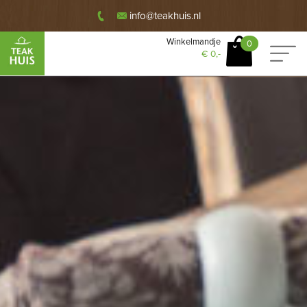
info@teakhuis.nl
Winkelmandje
0
€
0,-